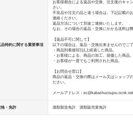
お客様都合による返品や交換、注文後のキャ
さい。
不良品や注文の品と違う場合は、下記記載のお
連絡ください。
返品方法について別途ご連絡いたします。
なお、その場合の返品・交換にかかる送料は
【返品不可に関して】
返品特約に関する重要事項
以下の場合は、返品・交換出来ませんのでご
・商品到着後8日以上経過した商品。
・お客様による、商品の加工、損傷した商品
・お客様が一度でもご利用された商品。
【お問合せ窓口】
商品の返品・交換の際はメール又はショップ
ださい。
メールアドレス：ec@kabashuzoujou.ocnk.net、
資格・免許
酒類製造免許 酒類販売業免許