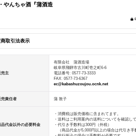
定商取引法表示
有限会社 蒲酒造場
岐阜県飛騨市古川町壱之町6-6
販売主
電話番号
:
0577-73-3333
FAX
:
0577-73-6367
ec@kabashuzoujou.ocnk.net
販売責任者
蒲 敦子
・消費税は販売価格に含まれてます。
・送料はご利用案内の送料についてを確認し
商品代金以外の必要料金
・代引き手数料は300円（外税）
（商品代金が5,000円以上の場合は代引き手
・銀行振込の場合は手数料が必要です。